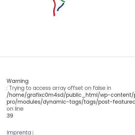
Warning
: Trying to access array offset on false in
/home/grafixc0m4sd/public_html/wp-content/p
pro/modules/dynamic-tags/tags/post-feature
on line
39
Imprenta
j
u
n
i
o
6
,
2
0
1
1