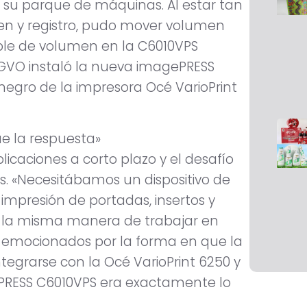
su parque de máquinas. Al estar tan
gen y registro, pudo mover volumen
oble de volumen en la C6010VPS
 GVO instaló la nueva imagePRESS
negro de la impresora Océ VarioPrint
ue la respuesta»
caciones a corto plazo y el desafío
ns. «Necesitábamos un dispositivo de
impresión de portadas, insertos y
s la misma manera de trabajar en
 emocionados por la forma en que la
tegrarse con la Océ VarioPrint 6250 y
ePRESS C6010VPS era exactamente lo