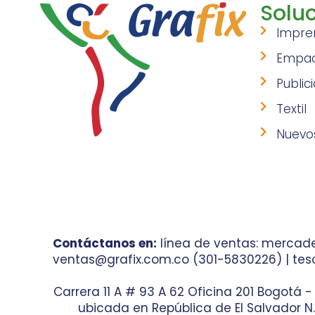
Soluc
Impre
Empa
Public
Textil
Nuevo
Contáctanos en:
línea de ventas: mercade
ventas@grafix.com.co (301-5830226) | teso
Carrera 11 A # 93 A 62 Oficina 201 Bogotá 
ubicada en República de El Salvador N.° 