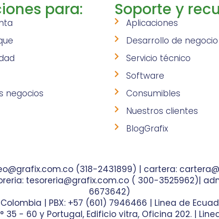
iones para:
Soporte y recu
nta
Aplicaciones
que
Desarrollo de negocio
idad
Servicio técnico
Software
s negocios
Consumibles
Nuestros clientes
BlogGrafix
o@grafix.com.co (318-2431899) | cartera: cartera@
reria: tesoreria@grafix.com.co ( 300-3525962)| adm
6673642)
- Colombia | PBX: +57 (601) 7946466 | Linea de Ecuad
35 - 60 y Portugal, Edificio vitra, Oficina 202. | Lin