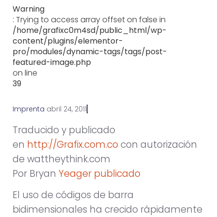
Warning
: Trying to access array offset on false in
/home/grafixc0m4sd/public_html/wp-
content/plugins/elementor-
pro/modules/dynamic-tags/tags/post-
featured-image.php
on line
39
Imprenta
a
b
r
i
l
2
4
,
2
0
1
1
Traducido y publicado
en
http://Grafix.com.co
con autorización
de wattheythink.com
Por Bryan
Yeager publicado
El uso de códigos de barra
bidimensionales ha crecido rápidamente