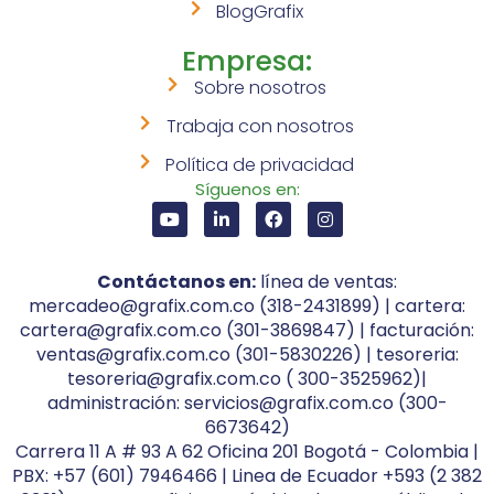
BlogGrafix
Empresa:
Sobre nosotros
Trabaja con nosotros
Política de privacidad
Síguenos en:
Contáctanos en:
línea de ventas:
mercadeo@grafix.com.co (318-2431899) | cartera:
cartera@grafix.com.co (301-3869847) | facturación:
ventas@grafix.com.co (301-5830226) | tesoreria:
tesoreria@grafix.com.co ( 300-3525962)|
administración: servicios@grafix.com.co (300-
6673642)
Carrera 11 A # 93 A 62 Oficina 201 Bogotá - Colombia |
PBX: +57 (601) 7946466 | Linea de Ecuador +593 (2 382