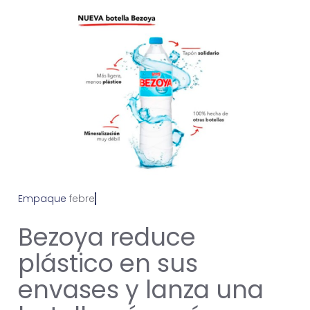
Empaque
f
e
b
r
e
r
o
2
5
,
2
0
2
4
Bezoya reduce
plástico en sus
envases y lanza una