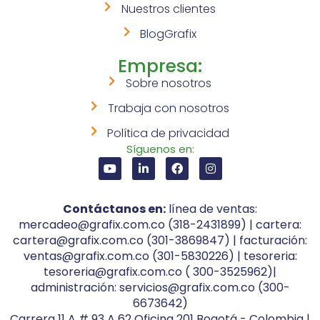
Nuestros clientes
BlogGrafix
Empresa:
Sobre nosotros
Trabaja con nosotros
Política de privacidad
Síguenos en:
Contáctanos en:
línea de ventas:
mercadeo@grafix.com.co (318-2431899) | cartera:
cartera@grafix.com.co (301-3869847) | facturación:
ventas@grafix.com.co (301-5830226) | tesoreria:
tesoreria@grafix.com.co ( 300-3525962)|
administración: servicios@grafix.com.co (300-
6673642)
Carrera 11 A # 93 A 62 Oficina 201 Bogotá - Colombia |