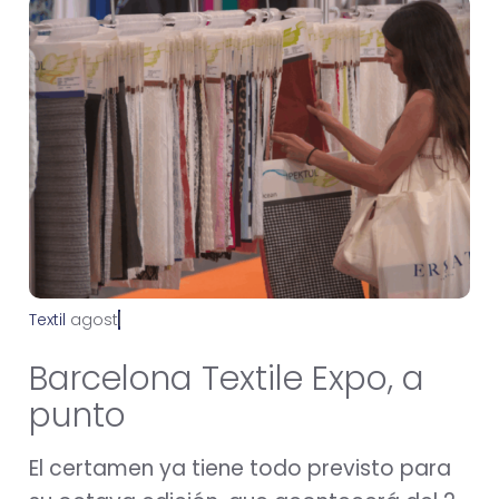
Textil
a
g
o
s
t
o
1
4
,
2
0
2
5
Barcelona Textile Expo, a
punto
El certamen ya tiene todo previsto para