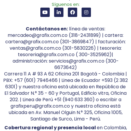
Síguenos en:
Contáctanos en:
línea de ventas:
mercadeo@grafix.com.co (318-2431899) | cartera:
cartera@grafix.com.co (301-3869847) | facturación:
ventas@grafix.com.co (301-5830226) | tesoreria:
tesoreria@grafix.com.co ( 300-3525962)|
administración: servicios@grafix.com.co (300-
6673642)
Carrera 11 A # 93 A 62 Oficina 201 Bogotá - Colombia |
PBX: +57 (601) 7946466 | Linea de Ecuador +593 (2 382
6301) y nuestra oficina está ubicada en República de
El Salvador N.° 35 - 60 y Portugal, Edificio vitra, Oficina
202. | Linea de Perú +51 (940 633 360) o escribir a
grafixperu@grafix.com.co y nuestra oficina está
ubicada en Av. Manuel Olguin N.° 325, Oficina 1005,
Santiago de Surco, Lima - Perú.
Cobertura regional y presencia local
en Colombia,