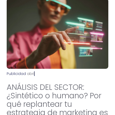
Publicidad
a
b
r
i
l
2
9
,
2
0
2
6
ANÁLISIS DEL SECTOR:
¿Sintético o humano? Por
qué replantear tu
estrategia de marketing es