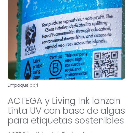
Empaque
a
b
r
i
l
3
,
2
0
2
6
ACTEGA y Living Ink lanzan
tinta UV con base de algas
para etiquetas sostenibles