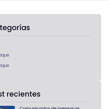
tegorías
aque
aque
st recientes
Comunicados de prensaLas