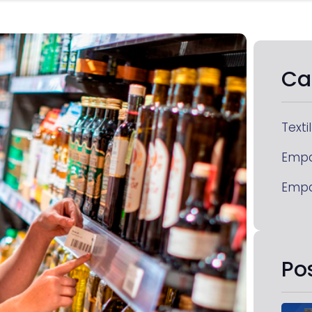
Ca
Textil
Emp
Emp
Po