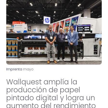
Imprenta
m
a
y
o
1
5
,
2
0
2
6
Wallquest amplía la
producción de papel
pintado digital y logra un
aumento del rendimiento