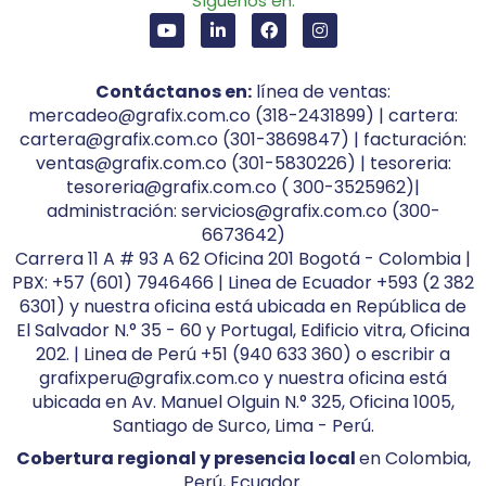
Síguenos en:
Contáctanos en:
línea de ventas:
mercadeo@grafix.com.co (318-2431899) | cartera:
cartera@grafix.com.co (301-3869847) | facturación:
ventas@grafix.com.co (301-5830226) | tesoreria:
tesoreria@grafix.com.co ( 300-3525962)|
administración: servicios@grafix.com.co (300-
6673642)
Carrera 11 A # 93 A 62 Oficina 201 Bogotá - Colombia |
PBX: +57 (601) 7946466 | Linea de Ecuador +593 (2 382
6301) y nuestra oficina está ubicada en República de
El Salvador N.° 35 - 60 y Portugal, Edificio vitra, Oficina
202. | Linea de Perú +51 (940 633 360) o escribir a
grafixperu@grafix.com.co y nuestra oficina está
ubicada en Av. Manuel Olguin N.° 325, Oficina 1005,
Santiago de Surco, Lima - Perú.
Cobertura regional y presencia local
en Colombia,
Perú, Ecuador.