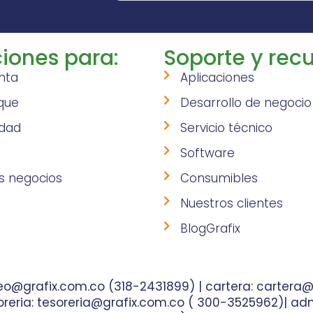
iones para:
Soporte y recu
nta
Aplicaciones
que
Desarrollo de negocio
idad
Servicio técnico
Software
s negocios
Consumibles
Nuestros clientes
BlogGrafix
o@grafix.com.co (318-2431899) | cartera: cartera@
reria: tesoreria@grafix.com.co ( 300-3525962)| adm