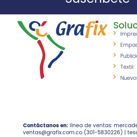
Soluc
Impre
Empa
Public
Textil
Nuevo
Contáctanos en:
línea de ventas: mercade
ventas@grafix.com.co (301-5830226) | teso