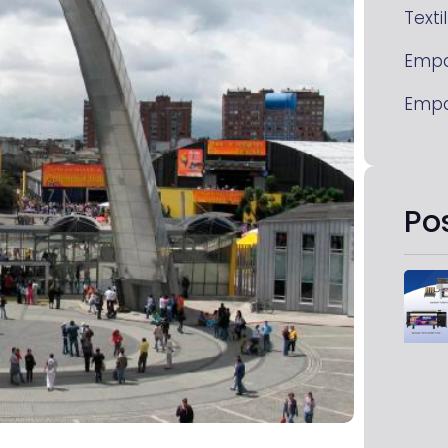
Textil
Emp
Emp
Po