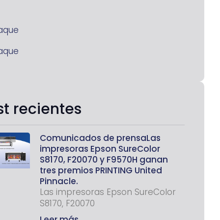
aque
aque
st recientes
Comunicados de prensaLas
impresoras Epson SureColor
S8170, F20070 y F9570H ganan
tres premios PRINTING United
Pinnacle.
Las impresoras Epson SureColor
S8170, F20070
Leer más