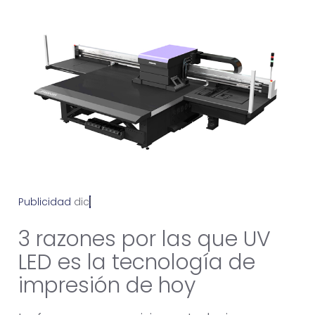
Publicidad
d
i
c
i
e
m
b
r
e
2
2
,
2
0
2
1
3 razones por las que UV
LED es la tecnología de
impresión de hoy