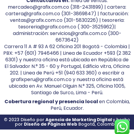
Contáctanos en:
línea de ventas:
mercadeo@grafix.com.co (318-2431899) | cartera:
cartera@grafix.com.co (301-3869847) | facturación:
ventas@grafix.com.co (301-5830226) | tesoreria:
tesoreria@grafix.com.co ( 300-3525962)|
administración: servicios@grafix.com.co (300-
6673642)
Carrera 11 A # 93 A 62 Oficina 201 Bogotá - Colombia |
PBX: +57 (601) 7946466 | Linea de Ecuador +593 (2 382
6301) y nuestra oficina está ubicada en República de
El Salvador N.° 35 - 60 y Portugal, Edificio vitra, Oficina
202. | Linea de Perú +51 (940 633 360) o escribir a
grafixperu@grafix.com.co y nuestra oficina está
ubicada en Av. Manuel Olguin N.° 325, Oficina 1005,
Santiago de Surco, Lima - Perú.
Cobertura regional y presencia local
en Colombia,
Perú, Ecuador.
© 2023 Diseño por
Agencia de Marketing Digital
y hecho
por
Diseño de Páginas Web
Bogotá, Colombia.