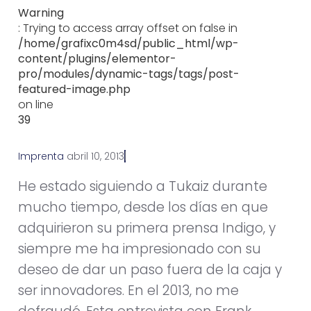
Warning
: Trying to access array offset on false in
/home/grafixc0m4sd/public_html/wp-
content/plugins/elementor-
pro/modules/dynamic-tags/tags/post-
featured-image.php
on line
39
Imprenta
a
b
r
i
l
1
0
,
2
0
1
3
He estado siguiendo a Tukaiz durante
mucho tiempo, desde los días en que
adquirieron su primera prensa Indigo, y
siempre me ha impresionado con su
deseo de dar un paso fuera de la caja y
ser innovadores. En el 2013, no me