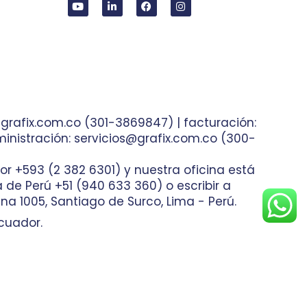
grafix.com.co (301-3869847) | facturación:
inistración: servicios@grafix.com.co (300-
or +593 (2 382 6301) y nuestra oficina está
ea de Perú +51 (940 633 360) o escribir a
na 1005, Santiago de Surco, Lima - Perú.
cuador.
nas Web
Bogotá, Colombia.