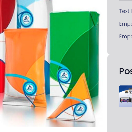
Textil
Emp
Emp
Po