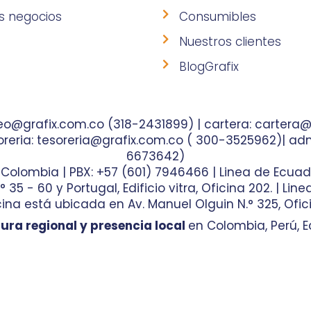
s negocios
Consumibles
Nuestros clientes
BlogGrafix
o@grafix.com.co (318-2431899) | cartera: cartera@
reria: tesoreria@grafix.com.co ( 300-3525962)| adm
6673642)
- Colombia | PBX: +57 (601) 7946466 | Linea de Ecuad
35 - 60 y Portugal, Edificio vitra, Oficina 202. | Lin
ina está ubicada en Av. Manuel Olguin N.° 325, Ofici
ura regional y presencia local
en Colombia, Perú, E
 de Marketing Digital
y hecho por
Diseño de Pági