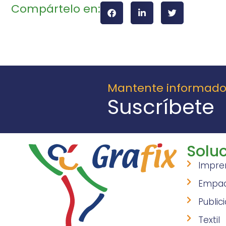
Compártelo en:
Mantente informad
Suscríbete
Soluc
Impre
Empa
Public
Textil