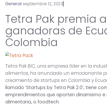
General
s
e
p
t
i
e
m
b
r
e
1
2
,
2
0
2
3
Tetra Pak premia a
ganadoras de Ecu
Colombia
Tetra Pak BIC, una empresa líder en la indu
alimentos, ha anunciado un emocionante pr
crecimiento de startups en Colombia y Ecua
llamado ‘Startups by Tetra Pak 2.0’, tiene c
emprendimientos que aporten dinamismo e in
alimentaria, o foodtech.