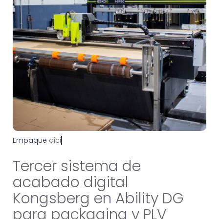
Empaque
d
i
c
i
e
m
b
r
e
1
6
,
2
0
2
1
Tercer sistema de
acabado digital
Kongsberg en Ability DG
para packaging y PLV