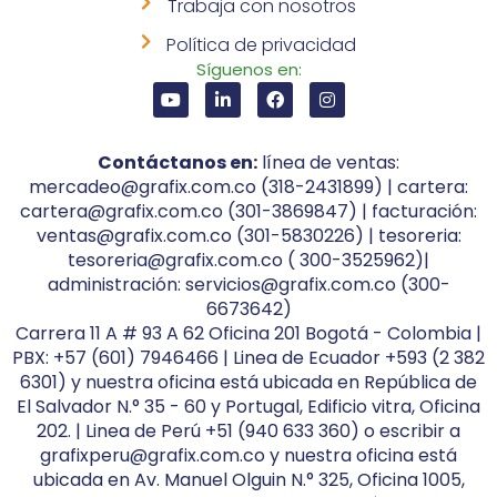
Trabaja con nosotros
Política de privacidad
Síguenos en:
Contáctanos en:
línea de ventas:
mercadeo@grafix.com.co (318-2431899) | cartera:
cartera@grafix.com.co (301-3869847) | facturación:
ventas@grafix.com.co (301-5830226) | tesoreria:
tesoreria@grafix.com.co ( 300-3525962)|
administración: servicios@grafix.com.co (300-
6673642)
Carrera 11 A # 93 A 62 Oficina 201 Bogotá - Colombia |
PBX: +57 (601) 7946466 | Linea de Ecuador +593 (2 382
6301) y nuestra oficina está ubicada en República de
El Salvador N.° 35 - 60 y Portugal, Edificio vitra, Oficina
202. | Linea de Perú +51 (940 633 360) o escribir a
grafixperu@grafix.com.co y nuestra oficina está
ubicada en Av. Manuel Olguin N.° 325, Oficina 1005,