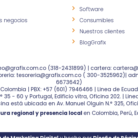
Software
s negocios
Consumibles
Nuestros clientes
BlogGrafix
o@grafix.com.co (318-2431899) | cartera: cartera@
reria: tesoreria@grafix.com.co ( 300-3525962)| adm
6673642)
- Colombia | PBX: +57 (601) 7946466 | Linea de Ecuad
35 - 60 y Portugal, Edificio vitra, Oficina 202. | Lin
ina está ubicada en Av. Manuel Olguin N.° 325, Ofici
ura regional y presencia local
en Colombia, Perú, E