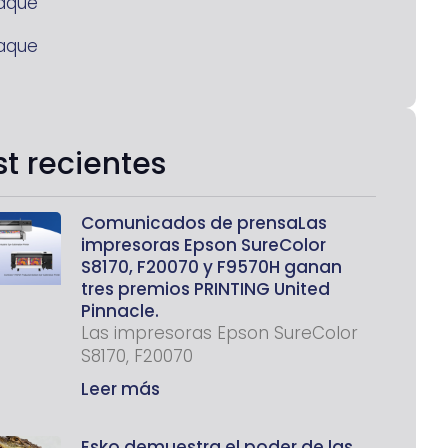
aque
aque
st recientes
Comunicados de prensaLas
impresoras Epson SureColor
S8170, F20070 y F9570H ganan
tres premios PRINTING United
Pinnacle.
Las impresoras Epson SureColor
S8170, F20070
Leer más
Esko demuestra el poder de las