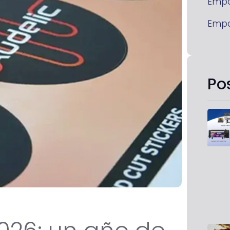
Emp
Emp
Po