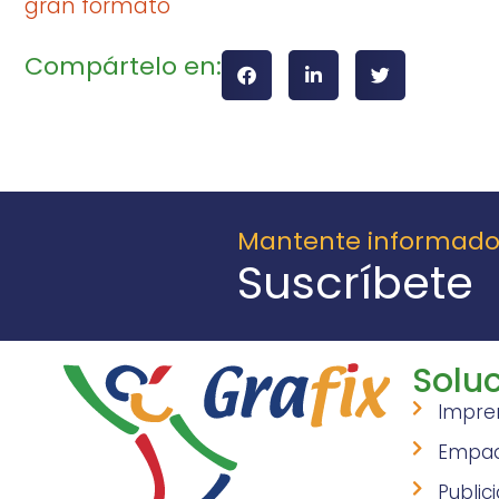
gran formato
Compártelo en:
Mantente informad
Suscríbete
Soluc
Impre
Empa
Public