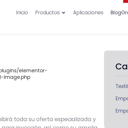
Inicio
Productos
Aplicaciones
BlogGr
Ca
lugins/elementor-
d-image.php
Textil
Emp
Emp
hibirá toda su oferta especializada y
 para inyección, así como su amplia