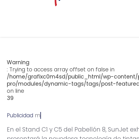
Warning
: Trying to access array offset on false in
/home/grafixc0m4sd/public_html/wp-content/p
pro/modules/dynamic-tags/tags/post-feature
on line
39
Publicidad
m
a
y
o
2
2
,
2
0
1
5
En el Stand C1 y C5 del Pabellón 8, SunJet ex
presentará la novedosa tecnología de tintas