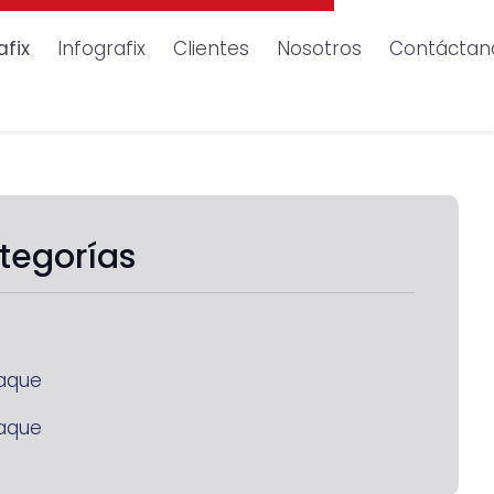
afix
Infografix
Clientes
Nosotros
Contáctan
tegorías
aque
aque