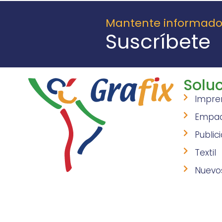
Mantente informad
Suscríbete
Soluc
Impre
Empa
Public
Textil
Nuevo