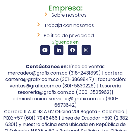
Empresa:
Sobre nosotros
Trabaja con nosotros
Política de privacidad
Síguenos en:
Contáctanos en:
línea de ventas:
mercadeo@grafix.com.co (318-2431899) | cartera:
cartera@grafix.com.co (301-3869847) | facturación:
ventas@grafix.com.co (301-5830226) | tesoreria:
tesoreria@grafix.com.co ( 300-3525962)|
administración: servicios@grafix.com.co (300-
6673642)
Carrera 11 A # 93 A 62 Oficina 201 Bogotá - Colombia |
PBX: +57 (601) 7946466 | Linea de Ecuador +593 (2 382
6301) y nuestra oficina está ubicada en República de
El Salvador N.° 35 - 60 y Portugal, Edificio vitra, Oficina