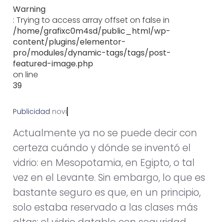
Warning
: Trying to access array offset on false in
/home/grafixc0m4sd/public_html/wp-
content/plugins/elementor-
pro/modules/dynamic-tags/tags/post-
featured-image.php
on line
39
Publicidad
n
o
v
i
e
m
b
r
e
6
,
2
0
1
2
Actualmente ya no se puede decir con
certeza cuándo y dónde se inventó el
vidrio: en Mesopotamia, en Egipto, o tal
vez en el Levante. Sin embargo, lo que es
bastante seguro es que, en un principio,
solo estaba reservado a las clases más