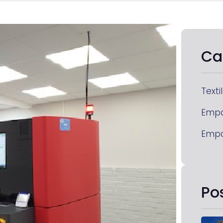
Ca
Textil
Emp
Emp
Po