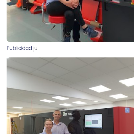
Publicidad
j
u
l
i
o
2
6
,
2
0
2
1