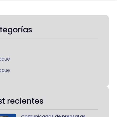
tegorías
aque
aque
st recientes
Comunicados de prensaLas