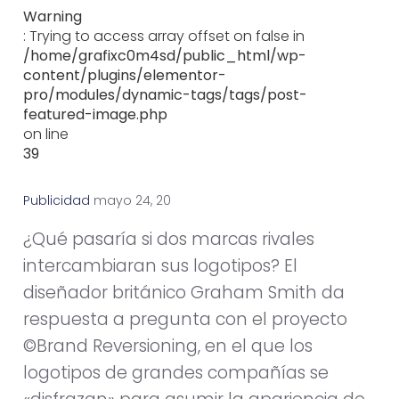
Warning
: Trying to access array offset on false in
/home/grafixc0m4sd/public_html/wp-
content/plugins/elementor-
pro/modules/dynamic-tags/tags/post-
featured-image.php
on line
39
Publicidad
m
a
y
o
2
4
,
2
0
1
1
¿Qué pasaría si dos marcas rivales
intercambiaran sus logotipos? El
diseñador británico Graham Smith da
respuesta a pregunta con el proyecto
©Brand Reversioning, en el que los
logotipos de grandes compañías se