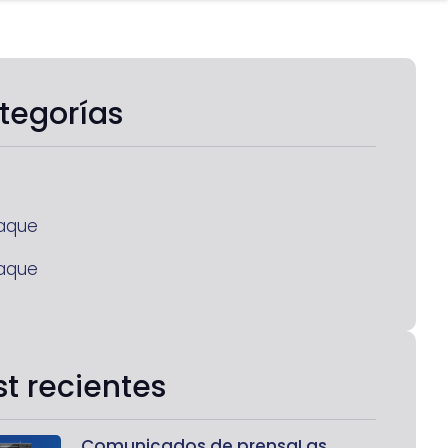
tegorías
aque
aque
st recientes
Comunicados de prensaLas