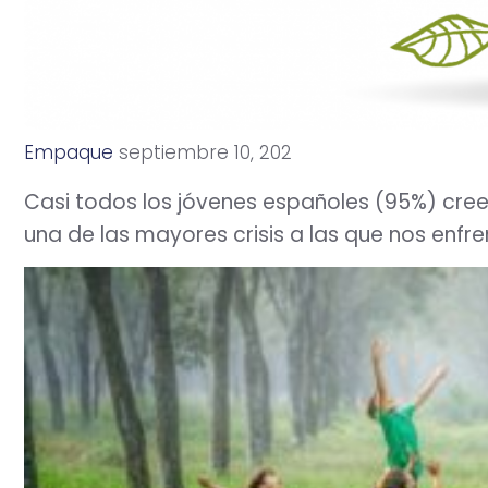
Empaque
s
e
p
t
i
e
m
b
r
e
1
0
,
2
0
2
1
Casi todos los jóvenes españoles (95%) cre
una de las mayores crisis a las que nos enfr