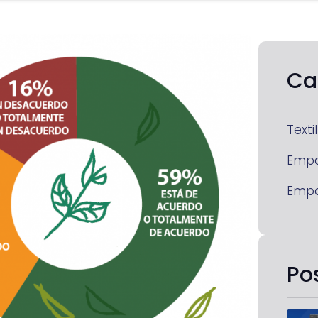
Ca
Textil
Emp
Emp
Po