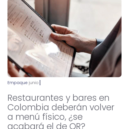
Empaque
j
u
n
i
o
8
,
2
0
2
2
Restaurantes y bares en
Colombia deberán volver
a menú físico, ¿se
acabará el de QR?