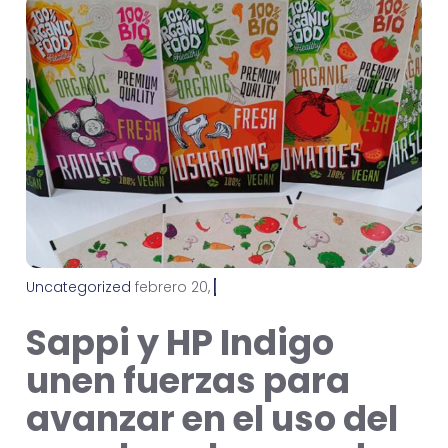
Uncategorized
f
e
b
r
e
r
o
2
0
,
2
0
2
4
Sappi y HP Indigo
unen fuerzas para
avanzar en el uso del