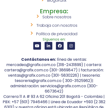
BlogGrafix
Empresa:
Sobre nosotros
Trabaja con nosotros
Política de privacidad
Síguenos en:
Contáctanos en:
línea de ventas:
mercadeo@grafix.com.co (318-2431899) | cartera:
cartera@grafix.com.co (301-3869847) | facturación:
ventas@grafix.com.co (301-5830226) | tesoreria:
tesoreria@grafix.com.co ( 300-3525962)|
administración: servicios@grafix.com.co (300-
6673642)
Carrera 11 A # 93 A 62 Oficina 201 Bogotá - Colombia |
PBX: +57 (601) 7946466 | Linea de Ecuador +593 (2 382
6301) y nuestra oficina está ubicada en República de