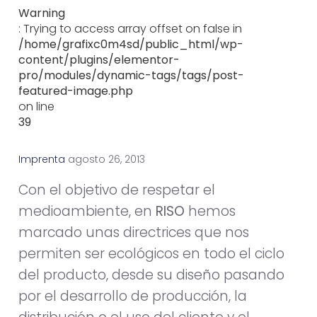
Warning
: Trying to access array offset on false in
/home/grafixc0m4sd/public_html/wp-
content/plugins/elementor-
pro/modules/dynamic-tags/tags/post-
featured-image.php
on line
39
Imprenta
a
g
o
s
t
o
2
6
,
2
0
1
3
Con el objetivo de respetar el
medioambiente, en
RISO
hemos
marcado unas directrices que nos
permiten ser ecológicos en todo el ciclo
del producto, desde su diseño pasando
por el desarrollo de producción, la