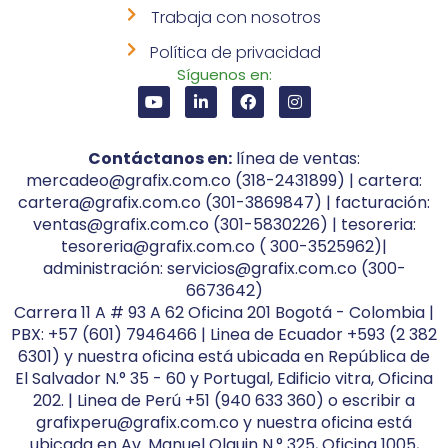
Trabaja con nosotros
Política de privacidad
Síguenos en:
Contáctanos en:
línea de ventas:
mercadeo@grafix.com.co (318-2431899) | cartera:
cartera@grafix.com.co (301-3869847) | facturación:
ventas@grafix.com.co (301-5830226) | tesoreria:
tesoreria@grafix.com.co ( 300-3525962)|
administración: servicios@grafix.com.co (300-
6673642)
Carrera 11 A # 93 A 62 Oficina 201 Bogotá - Colombia |
PBX: +57 (601) 7946466 | Linea de Ecuador +593 (2 382
6301) y nuestra oficina está ubicada en República de
El Salvador N.° 35 - 60 y Portugal, Edificio vitra, Oficina
202. | Linea de Perú +51 (940 633 360) o escribir a
grafixperu@grafix.com.co y nuestra oficina está
ubicada en Av. Manuel Olguin N.° 325, Oficina 1005,