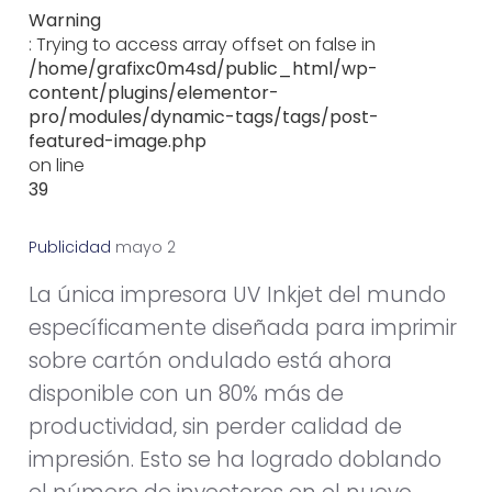
Warning
: Trying to access array offset on false in
/home/grafixc0m4sd/public_html/wp-
content/plugins/elementor-
pro/modules/dynamic-tags/tags/post-
featured-image.php
on line
39
Publicidad
m
a
y
o
2
4
,
2
0
1
1
La única impresora UV Inkjet del mundo
específicamente diseñada para imprimir
sobre cartón ondulado está ahora
disponible con un 80% más de
productividad, sin perder calidad de
impresión. Esto se ha logrado doblando