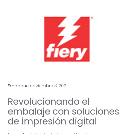
Empaque
n
o
v
i
e
m
b
r
e
3
,
2
0
2
4
Revolucionando el
embalaje con soluciones
de impresión digital