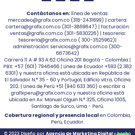
Contáctanos en:
línea de ventas:
mercadeo@grafix.com.co (318-2431899) | cartera:
cartera@grafix.com.co (301-3869847) | facturación:
ventas@grafix.com.co (301-5830226) | tesoreria:
tesoreria@grafix.com.co ( 300-3525962)|
administración: servicios@grafix.com.co (300-
6673642)
Carrera 11 A # 93 A 62 Oficina 201 Bogotá - Colombia |
PBX: +57 (601) 7946466 | Linea de Ecuador +593 (2 382
6301) y nuestra oficina está ubicada en República de
El Salvador N.° 35 - 60 y Portugal, Edificio vitra, Oficina
202. | Linea de Perú +51 (940 633 360) o escribir a
grafixperu@grafix.com.co y nuestra oficina está
ubicada en Av. Manuel Olguin N.° 325, Oficina 1005,
Santiago de Surco, Lima - Perú.
Cobertura regional y presencia local
en Colombia,
Perú, Ecuador.
© 2023 Diseño por
Agencia de Marketing Digital
y hecho