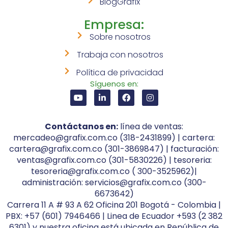
BlogGrafix
Empresa:
Sobre nosotros
Trabaja con nosotros
Política de privacidad
Síguenos en:
Contáctanos en:
línea de ventas:
mercadeo@grafix.com.co (318-2431899) | cartera:
cartera@grafix.com.co (301-3869847) | facturación:
ventas@grafix.com.co (301-5830226) | tesoreria:
tesoreria@grafix.com.co ( 300-3525962)|
administración: servicios@grafix.com.co (300-
6673642)
Carrera 11 A # 93 A 62 Oficina 201 Bogotá - Colombia |
PBX: +57 (601) 7946466 | Linea de Ecuador +593 (2 382
6301) y nuestra oficina está ubicada en República de