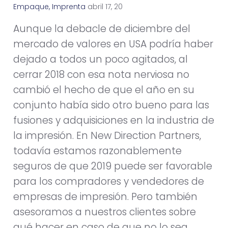
Empaque
,
Imprenta
a
b
r
i
l
1
7
,
2
0
1
9
Aunque la debacle de diciembre del
mercado de valores en USA podría haber
dejado a todos un poco agitados, al
cerrar 2018 con esa nota nerviosa no
cambió el hecho de que el año en su
conjunto había sido otro bueno para las
fusiones y adquisiciones en la industria de
la impresión. En New Direction Partners,
todavía estamos razonablemente
seguros de que 2019 puede ser favorable
para los compradores y vendedores de
empresas de impresión. Pero también
asesoramos a nuestros clientes sobre
qué hacer en caso de que no lo sea.