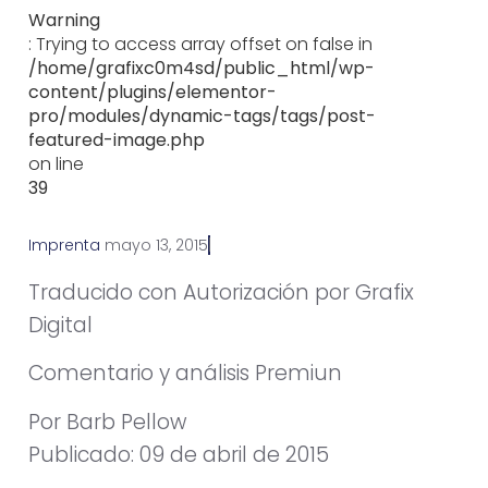
Warning
: Trying to access array offset on false in
/home/grafixc0m4sd/public_html/wp-
content/plugins/elementor-
pro/modules/dynamic-tags/tags/post-
featured-image.php
on line
39
Imprenta
m
a
y
o
1
3
,
2
0
1
5
Traducido con Autorización por Grafix
Digital
Comentario y análisis Premiun
Por Barb Pellow
Publicado: 09 de abril de 2015