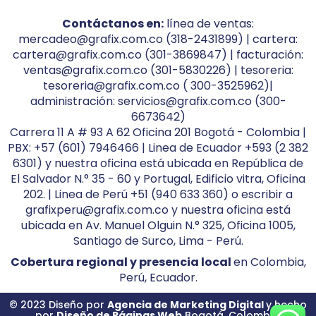
Contáctanos en:
línea de ventas:
mercadeo@grafix.com.co (318-2431899) | cartera:
cartera@grafix.com.co (301-3869847) | facturación:
ventas@grafix.com.co (301-5830226) | tesoreria:
tesoreria@grafix.com.co ( 300-3525962)|
administración: servicios@grafix.com.co (300-
6673642)
Carrera 11 A # 93 A 62 Oficina 201 Bogotá - Colombia |
PBX: +57 (601) 7946466 | Linea de Ecuador +593 (2 382
6301) y nuestra oficina está ubicada en República de
El Salvador N.° 35 - 60 y Portugal, Edificio vitra, Oficina
202. | Linea de Perú +51 (940 633 360) o escribir a
grafixperu@grafix.com.co y nuestra oficina está
ubicada en Av. Manuel Olguin N.° 325, Oficina 1005,
Santiago de Surco, Lima - Perú.
Cobertura regional y presencia local
en Colombia,
Perú, Ecuador.
© 2023 Diseño por
Agencia de Marketing Digital
y hecho
por
Diseño de Páginas Web
Bogotá, Colombia.