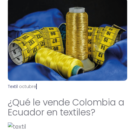
Textil
o
c
t
u
b
r
e
2
5
,
2
0
2
2
¿Qué le vende Colombia a
Ecuador en textiles?