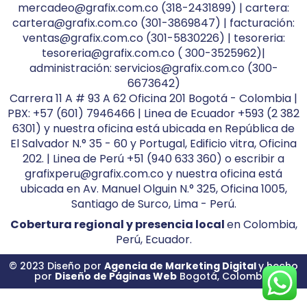
mercadeo@grafix.com.co (318-2431899) | cartera:
cartera@grafix.com.co (301-3869847) | facturación:
ventas@grafix.com.co (301-5830226) | tesoreria:
tesoreria@grafix.com.co ( 300-3525962)|
administración: servicios@grafix.com.co (300-
6673642)
Carrera 11 A # 93 A 62 Oficina 201 Bogotá - Colombia |
PBX: +57 (601) 7946466 | Linea de Ecuador +593 (2 382
6301) y nuestra oficina está ubicada en República de
El Salvador N.° 35 - 60 y Portugal, Edificio vitra, Oficina
202. | Linea de Perú +51 (940 633 360) o escribir a
grafixperu@grafix.com.co y nuestra oficina está
ubicada en Av. Manuel Olguin N.° 325, Oficina 1005,
Santiago de Surco, Lima - Perú.
Cobertura regional y presencia local
en Colombia,
Perú, Ecuador.
© 2023 Diseño por
Agencia de Marketing Digital
y hecho
por
Diseño de Páginas Web
Bogotá, Colombia.