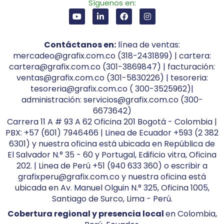
Síguenos en:
Contáctanos en:
línea de ventas:
mercadeo@grafix.com.co (318-2431899) | cartera:
cartera@grafix.com.co (301-3869847) | facturación:
ventas@grafix.com.co (301-5830226) | tesoreria:
tesoreria@grafix.com.co ( 300-3525962)|
administración: servicios@grafix.com.co (300-
6673642)
Carrera 11 A # 93 A 62 Oficina 201 Bogotá - Colombia |
PBX: +57 (601) 7946466 | Linea de Ecuador +593 (2 382
6301) y nuestra oficina está ubicada en República de
El Salvador N.° 35 - 60 y Portugal, Edificio vitra, Oficina
202. | Linea de Perú +51 (940 633 360) o escribir a
grafixperu@grafix.com.co y nuestra oficina está
ubicada en Av. Manuel Olguin N.° 325, Oficina 1005,
Santiago de Surco, Lima - Perú.
Cobertura regional y presencia local
en Colombia,