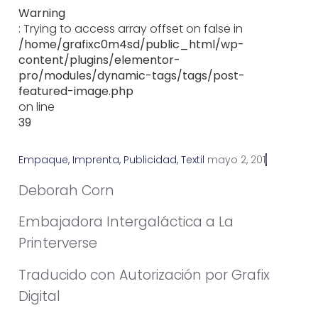
Warning
: Trying to access array offset on false in
/home/grafixc0m4sd/public_html/wp-
content/plugins/elementor-
pro/modules/dynamic-tags/tags/post-
featured-image.php
on line
39
Empaque
,
Imprenta
,
Publicidad
,
Textil
m
a
y
o
2
,
2
0
1
5
Deborah Corn
Embajadora Intergaláctica a La
Printerverse
Traducido con Autorización por Grafix
Digital