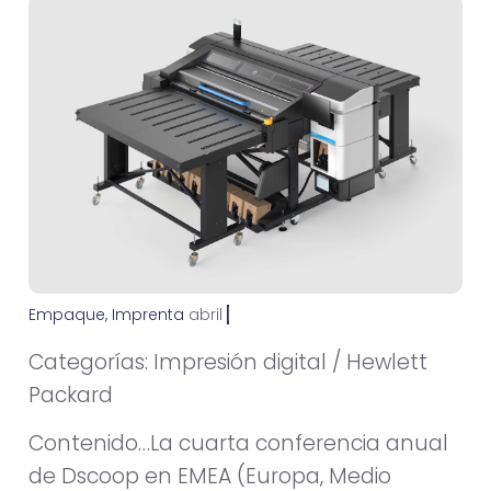
Empaque
,
Imprenta
a
b
r
i
l
2
2
,
2
0
1
5
Categorías: Impresión digital / Hewlett
Packard
Contenido…La cuarta conferencia anual
de Dscoop en EMEA (Europa, Medio