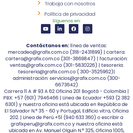
Trabaja con nosotros
Política de privacidad
Síguenos en:
Contáctanos en:
línea de ventas:
mercadeo@grafix.com.co (318-2431899) | cartera:
cartera@grafix.com.co (301-3869847) | facturación:
ventas@grafix.com.co (301-5830226) | tesoreria:
tesoreria@grafix.com.co ( 300-3525962)|
administración: servicios@grafix.com.co (300-
6673642)
Carrera 11 A # 93 A 62 Oficina 201 Bogotá - Colombia |
PBX: +57 (601) 7946466 | Linea de Ecuador +593 (2 382
6301) y nuestra oficina está ubicada en República de
El Salvador N.° 35 - 60 y Portugal, Edificio vitra, Oficina
202. | Linea de Perú +51 (940 633 360) o escribir a
grafixperu@grafix.com.co y nuestra oficina está
ubicada en Av. Manuel Olguin N.° 325, Oficina 1005,