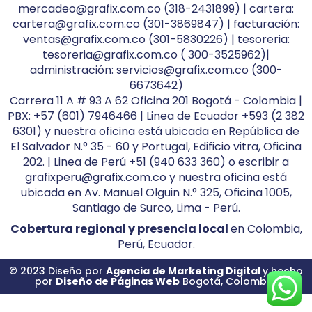
mercadeo@grafix.com.co (318-2431899) | cartera:
cartera@grafix.com.co (301-3869847) | facturación:
ventas@grafix.com.co (301-5830226) | tesoreria:
tesoreria@grafix.com.co ( 300-3525962)|
administración: servicios@grafix.com.co (300-
6673642)
Carrera 11 A # 93 A 62 Oficina 201 Bogotá - Colombia |
PBX: +57 (601) 7946466 | Linea de Ecuador +593 (2 382
6301) y nuestra oficina está ubicada en República de
El Salvador N.° 35 - 60 y Portugal, Edificio vitra, Oficina
202. | Linea de Perú +51 (940 633 360) o escribir a
grafixperu@grafix.com.co y nuestra oficina está
ubicada en Av. Manuel Olguin N.° 325, Oficina 1005,
Santiago de Surco, Lima - Perú.
Cobertura regional y presencia local
en Colombia,
Perú, Ecuador.
© 2023 Diseño por
Agencia de Marketing Digital
y hecho
por
Diseño de Páginas Web
Bogotá, Colombia.