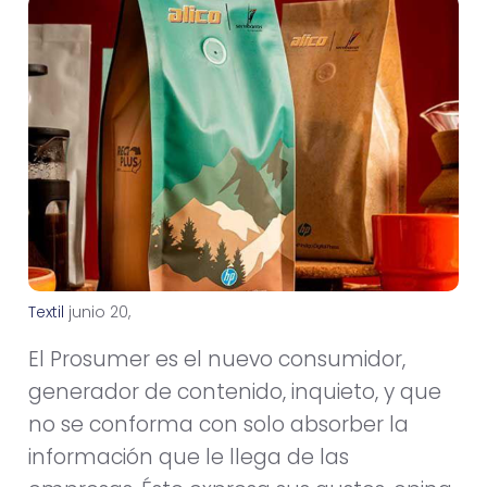
Textil
j
u
n
i
o
2
0
,
2
0
1
4
El Prosumer es el nuevo consumidor,
generador de contenido, inquieto, y que
no se conforma con solo absorber la
información que le llega de las