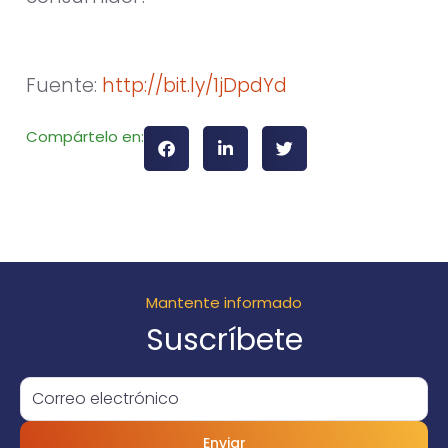
Fuente:
http://bit.ly/1jDpdYd
Compártelo en:
Mantente informado
Suscríbete
Enviar