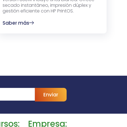
secado instantáneo, impresión dúplex y
gestión eficiente con HP PrintOS.
Saber más
Enviar
rsos:
Empresa: