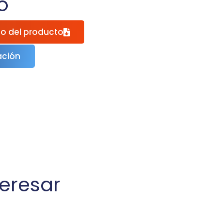
o
go del producto
ación
eresar