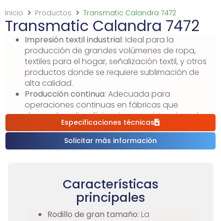
Inicio
Productos
Transmatic Calandra 7472
Transmatic Calandra 7472
Impresión textil industrial
: Ideal para la
producción de grandes volúmenes de ropa,
textiles para el hogar, señalización textil, y otros
productos donde se requiere sublimación de
alta calidad.
Producción continua
: Adecuada para
operaciones continuas en fábricas que
demandan alta eficiencia y consistencia en la
Especificaciones técnicas
calidad de impresión.
Decoración y moda
: Utilizada en la creación de
Solicitar más información
telas decorativas, moda personalizada, y otros
productos textiles donde se valora la
personalización y los diseños complejos.
Características
principales
Rodillo de gran tamaño
: La