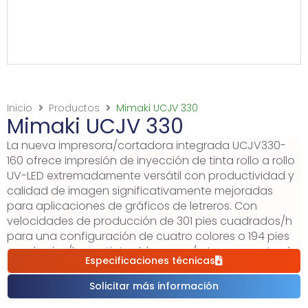
Inicio
Productos
Mimaki UCJV 330
Mimaki UCJV 330
La nueva impresora/cortadora integrada UCJV330-
160 ofrece impresión de inyección de tinta rollo a rollo
UV-LED extremadamente versátil con productividad y
calidad de imagen significativamente mejoradas
para aplicaciones de gráficos de letreros. Con
velocidades de producción de 301 pies cuadrados/h
para una configuración de cuatro colores o 194 pies
cuadrados/h con tintas blancas y/o transparentes, la
Especificaciones técnicas
UCJV330-160 permite a los usuarios ofrecer a sus
clientes tiempos de respuesta impresionantes y
Solicitar más información
producir más trabajos con mayor eficiencia. Además,