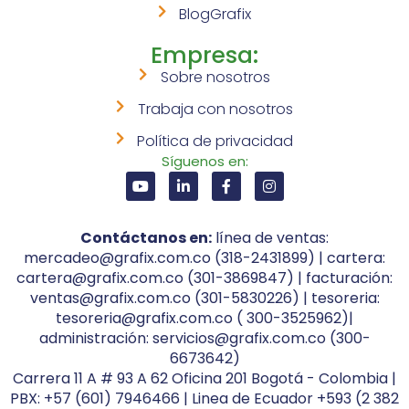
BlogGrafix
Empresa:
Sobre nosotros
Trabaja con nosotros
Política de privacidad
Síguenos en:
Contáctanos en:
línea de ventas:
mercadeo@grafix.com.co (318-2431899) | cartera:
cartera@grafix.com.co (301-3869847) | facturación:
ventas@grafix.com.co (301-5830226) | tesoreria:
tesoreria@grafix.com.co ( 300-3525962)|
administración: servicios@grafix.com.co (300-
6673642)
Carrera 11 A # 93 A 62 Oficina 201 Bogotá - Colombia |
PBX: +57 (601) 7946466 | Linea de Ecuador +593 (2 382