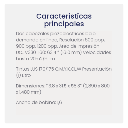
las altas velocidades que se pueden alcanzar con
esta tecnología no comprometen la calidad de la
imagen. Esto se debe a la tecnología de expulsión de
Características
tinta recientemente desarrollada por Mimaki,
principales
pendiente de patente, que reduce las irregularidades
del color en áreas de alta densidad incluso en el
Dos cabezales piezoeléctricos bajo
modo de salida de alta velocidad.
demanda en línea, Resolución 600 ppp,
900 ppp, 1200 ppp, Area de impresión
UCJV330-160: 63.4 ″ (1610 mm) Velocidades
hasta 20m2/Hora
Tintas LUS 170/175 C,M,Y,K,CL,W Presentación
(1) Litro
Dimensiones: 113.8 x 31.5 x 58.3″ (2,890 x 800
x 1,480 mm)
Ancho de bobina: 1,6