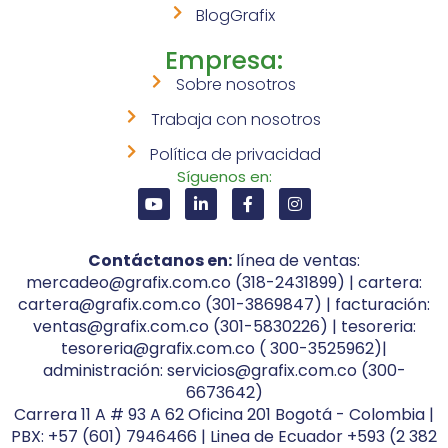
BlogGrafix
Empresa:
Sobre nosotros
Trabaja con nosotros
Política de privacidad
Síguenos en:
Contáctanos en:
línea de ventas:
mercadeo@grafix.com.co (318-2431899) | cartera:
cartera@grafix.com.co (301-3869847) | facturación:
ventas@grafix.com.co (301-5830226) | tesoreria:
tesoreria@grafix.com.co ( 300-3525962)|
administración: servicios@grafix.com.co (300-
6673642)
Carrera 11 A # 93 A 62 Oficina 201 Bogotá - Colombia |
PBX: +57 (601) 7946466 | Linea de Ecuador +593 (2 382