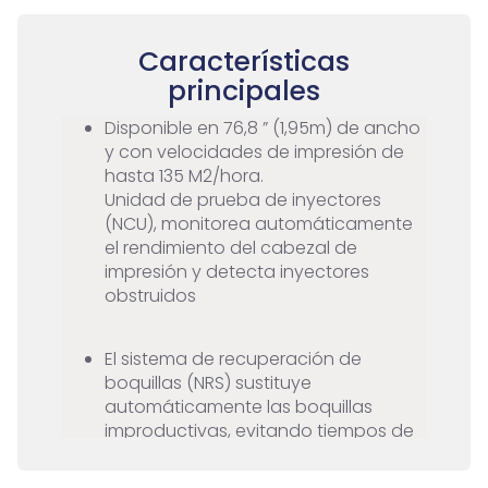
TEX. La unidad de curado con agitador de polvo Inline
800 DTF, desarrollada por el fabricante de tecnología
de transferencia de calor Adkins, es compatible con el
Características
nuevo TxF300-75.
principales
Disponible en 76,8 ” (1,95m) de ancho
y con velocidades de impresión de
hasta 135 M2/hora.
Unidad de prueba de inyectores
(NCU), monitorea automáticamente
el rendimiento del cabezal de
impresión y detecta inyectores
obstruidos
El sistema de recuperación de
boquillas (NRS) sustituye
automáticamente las boquillas
improductivas, evitando tiempos de
inactividad innecesarios y una
calidad de imagen deficiente