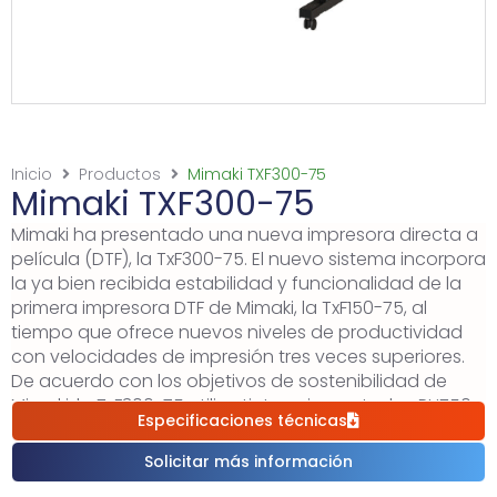
Inicio
Productos
Mimaki TXF300-75
Mimaki TXF300-75
Mimaki ha presentado una nueva impresora directa a
película (DTF), la TxF300-75. El nuevo sistema incorpora
la ya bien recibida estabilidad y funcionalidad de la
primera impresora DTF de Mimaki, la TxF150-75, al
tiempo que ofrece nuevos niveles de productividad
con velocidades de impresión tres veces superiores.
De acuerdo con los objetivos de sostenibilidad de
Mimaki, la TxF300-75 utiliza tintas pigmentadas PHT50
Especificaciones técnicas
de Mimaki que cuentan con la certificación ECO-
PASSPORT, lo que valida su menor impacto ambiental
Solicitar más información
y cumple con los requisitos de la certificación OEKO-