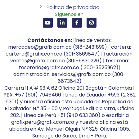
Política de privacidad
Síguenos en:
Contáctanos en:
línea de ventas:
mercadeo@grafix.com.co (318-2431899) | cartera:
cartera@grafix.com.co (301-3869847) | facturación:
ventas@grafix.com.co (301-5830226) | tesoreria:
tesoreria@grafix.com.co ( 300-3525962)|
administración: servicios@grafix.com.co (300-
6673642)
Carrera 11 A # 93 A 62 Oficina 201 Bogotá - Colombia |
PBX: +57 (601) 7946466 | Linea de Ecuador +593 (2 382
6301) y nuestra oficina está ubicada en República de
El Salvador N.° 35 - 60 y Portugal, Edificio vitra, Oficina
202. | Linea de Perú +51 (940 633 360) o escribir a
grafixperu@grafix.com.co y nuestra oficina está
ubicada en Av. Manuel Olguin N.° 325, Oficina 1005,
Santiago de Surco, Lima - Perú.