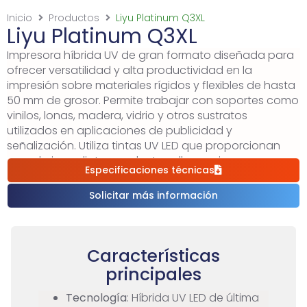
Inicio
Productos
Liyu Platinum Q3XL
Liyu Platinum Q3XL
Impresora híbrida UV de gran formato diseñada para
ofrecer versatilidad y alta productividad en la
impresión sobre materiales rígidos y flexibles de hasta
50 mm de grosor. Permite trabajar con soportes como
vinilos, lonas, madera, vidrio y otros sustratos
utilizados en aplicaciones de publicidad y
señalización. Utiliza tintas UV LED que proporcionan
secado inmediato, excelente adherencia y gran
Especificaciones técnicas
durabilidad de la impresión. Ofrece resoluciones de
hasta 2880 dpi, combinando velocidad de
Solicitar más información
producción con calidad fotográfica para lograr
imágenes nítidas y colores intensos. Además,
incorpora opciones de tinta blanca y barniz para
crear efectos especiales y aplicaciones de mayor
Características
valor agregado, junto con sistema de vacío y limpieza
principales
automática.
Tecnología
: Híbrida UV LED de última