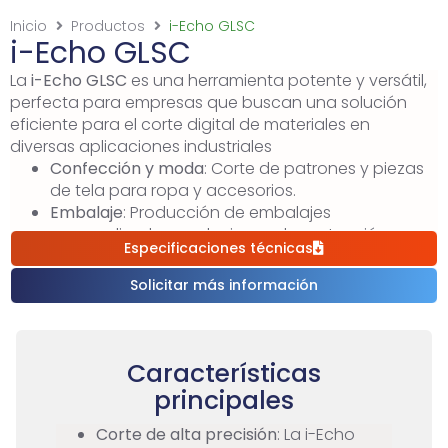
Inicio
Productos
i-Echo GLSC
i-Echo GLSC
La
i-Echo GLSC
es una herramienta potente y versátil,
perfecta para empresas que buscan una solución
eficiente para el corte digital de materiales en
diversas aplicaciones industriales
Confección y moda
: Corte de patrones y piezas
de tela para ropa y accesorios.
Embalaje
: Producción de embalajes
personalizados y soluciones de protección.
Especificaciones técnicas
Señalización y publicidad
: Creación de gráficos y
señales en diversos materiales.
Solicitar más información
Automotriz
: Corte de piezas y componentes
para interiores de vehículos.
Características
principales
Corte de alta precisión
: La i-Echo