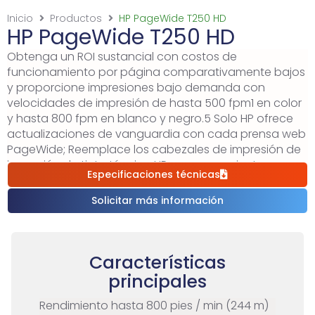
Inicio
Productos
HP PageWide T250 HD
HP PageWide T250 HD
Obtenga un ROI sustancial con costos de
funcionamiento por página comparativamente bajos
y proporcione impresiones bajo demanda con
velocidades de impresión de hasta 500 fpm1 en color
y hasta 800 fpm en blanco y negro.5 Solo HP ofrece
actualizaciones de vanguardia con cada prensa web
PageWide; Reemplace los cabezales de impresión de
inyección de tinta térmica HP en pocos minutos y
Especificaciones técnicas
continúe trabajando.El optimizador de HP es la
solución completamente digital para imprimir en
Solicitar más información
soportes offset recubiertos y no recubiertos, incluidos
brillante, mate y seda.
Características
principales
Rendimiento hasta 800 pies / min (244 m)