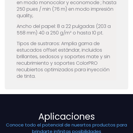
en modo monocolor y economode ; hasta
250 pues / min (76 m) en modo impresión
quality,
Ancho del papel: 8 a 22 pulgadas (203 a
558 mm) 40 a 250 g/m² o hasta 10 pt.
Tipos de sustraros: Amplia gama de
estucados offset estándar, incluidos
brillantes, sedosos y soportes mate y sin
recubrimiento y soportes ColorPRO
recubiertos optimizados para inyección
de tinta.
Aplicaciones
Conoce todo el potencial de nuesrtos productos para
brindarte infinitas posibilidades