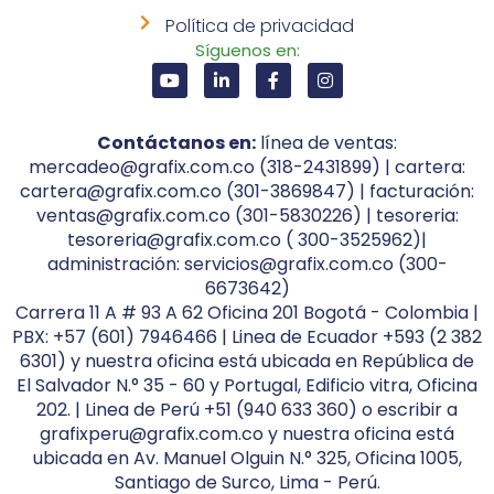
Política de privacidad
Síguenos en:
Contáctanos en:
línea de ventas:
mercadeo@grafix.com.co (318-2431899) | cartera:
cartera@grafix.com.co (301-3869847) | facturación:
ventas@grafix.com.co (301-5830226) | tesoreria:
tesoreria@grafix.com.co ( 300-3525962)|
administración: servicios@grafix.com.co (300-
6673642)
Carrera 11 A # 93 A 62 Oficina 201 Bogotá - Colombia |
PBX: +57 (601) 7946466 | Linea de Ecuador +593 (2 382
6301) y nuestra oficina está ubicada en República de
El Salvador N.° 35 - 60 y Portugal, Edificio vitra, Oficina
202. | Linea de Perú +51 (940 633 360) o escribir a
grafixperu@grafix.com.co y nuestra oficina está
ubicada en Av. Manuel Olguin N.° 325, Oficina 1005,
Santiago de Surco, Lima - Perú.