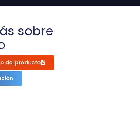
ás sobre
o
go del producto
ación