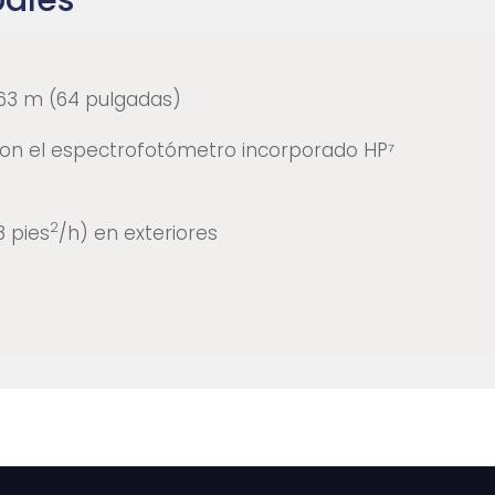
pales
63 m (64 pulgadas)
con el espectrofotómetro incorporado HP⁷
2
8 pies
/h) en exteriores