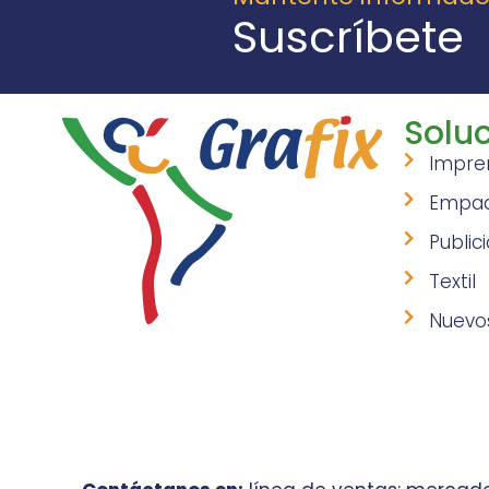
Suscríbete
Soluc
Impre
Empa
Public
Textil
Nuevo