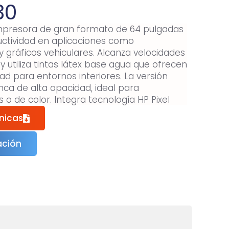
30
impresora de gran formato de 64 pulgadas
uctividad en aplicaciones como
y gráficos vehiculares. Alcanza velocidades
 utiliza tintas látex base agua que ofrecen
dad para entornos interiores. La versión
nca de alta opacidad, ideal para
o de color. Integra tecnología HP Pixel
es uniformes y precisos, junto con
nicas
 x 1200 dpi. Permite impresión automática a
tantáneo. Además, es compatible con HP
ación
ciente de producción.