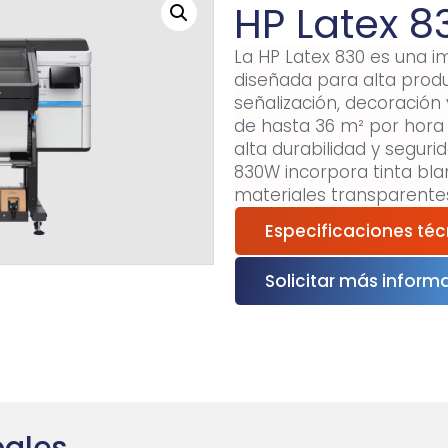
HP Latex 8
La HP Latex 830 es una 
diseñada para alta prod
señalización, decoración 
de hasta 36 m² por hora y
alta durabilidad y seguri
830W incorpora tinta bla
materiales transparentes 
Control para lograr color
Especificaciones téc
resolución de hasta 1200
doble cara y secado ins
Solicitar más inform
PrintOS para gestión efi