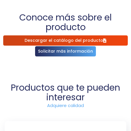
entornos industriales.
Componentes de alta calidad
que aseguran una larga vida útil
Conoce más sobre el
y un mantenimiento mínimo.
producto
Descargar el catálogo del producto
Solicitar más información
Productos que te pueden
interesar
Adquiere calidad