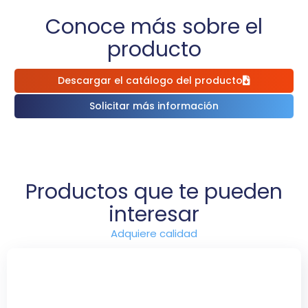
impresión. Además, Pantone Connect
Conoce más sobre el
facilita la selección, almacenamiento y
colaboración en flujos de trabajo digitales
producto
y gráficos.
Descargar el catálogo del producto
Solicitar más información
Productos que te pueden
interesar
Adquiere calidad