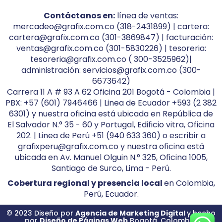
Contáctanos en:
línea de ventas:
mercadeo@grafix.com.co (318-2431899) | cartera:
cartera@grafix.com.co (301-3869847) | facturación:
ventas@grafix.com.co (301-5830226) | tesoreria:
tesoreria@grafix.com.co ( 300-3525962)|
administración: servicios@grafix.com.co (300-
6673642)
Carrera 11 A # 93 A 62 Oficina 201 Bogotá - Colombia |
PBX: +57 (601) 7946466 | Linea de Ecuador +593 (2 382
6301) y nuestra oficina está ubicada en República de
El Salvador N.° 35 - 60 y Portugal, Edificio vitra, Oficina
202. | Linea de Perú +51 (940 633 360) o escribir a
grafixperu@grafix.com.co y nuestra oficina está
ubicada en Av. Manuel Olguin N.° 325, Oficina 1005,
Santiago de Surco, Lima - Perú.
Cobertura regional y presencia local
en Colombia,
Perú, Ecuador.
© 2023 Diseño por
Agencia de Marketing Digital
y hecho
por
Diseño de Páginas Web
Bogotá, Colombia.