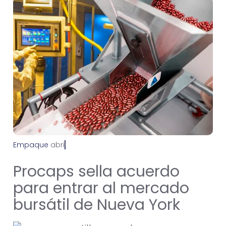
Empaque
a
b
r
i
l
1
5
,
2
0
2
1
Procaps sella acuerdo
para entrar al mercado
bursátil de Nueva York