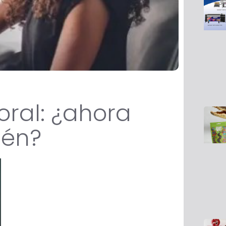
oral: ¿ahora
ién?