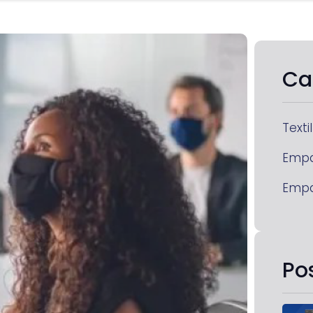
Ca
Textil
Emp
Emp
Po