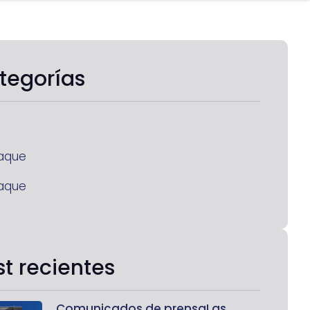
tegorías
aque
aque
st recientes
Comunicados de prensaLas