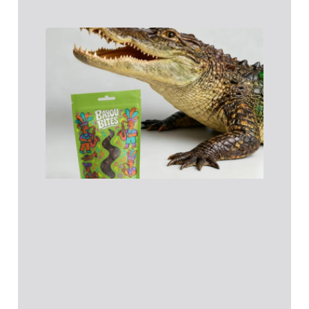
Esko
demue
poder
últim
innov
prod
y ent
con é
actua
de pa
la au
de Es
World
hora
Esko
demue
poder
Leer 