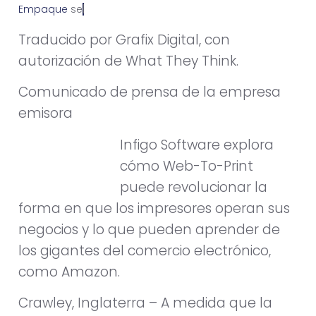
Empaque
s
e
p
t
i
e
m
b
r
e
2
2
,
2
0
2
0
Traducido por Grafix Digital, con
autorización de What They Think.
Comunicado de prensa de la empresa
emisora
Infigo Software explora
cómo Web-To-Print
puede revolucionar la
forma en que los impresores operan sus
negocios y lo que pueden aprender de
los gigantes del comercio electrónico,
como Amazon.
Crawley, Inglaterra – A medida que la