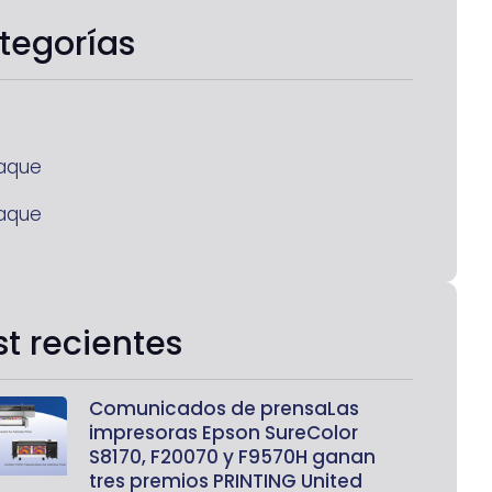
tegorías
aque
aque
st recientes
Comunicados de prensaLas
impresoras Epson SureColor
S8170, F20070 y F9570H ganan
tres premios PRINTING United