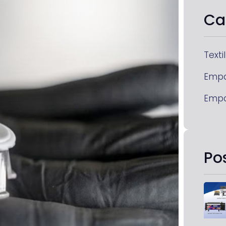
Ca
Textil
Emp
Emp
Po