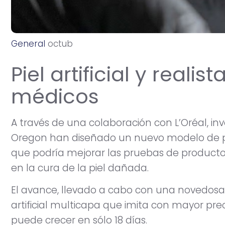
General
o
c
t
u
b
r
e
2
7
,
2
0
2
4
Piel artificial y reali
médicos
A través de una colaboración con L’Oréal, in
Oregon han diseñado un nuevo modelo de pi
que podría mejorar las pruebas de productos
en la cura de la piel dañada.
El avance, llevado a cabo con una novedosa 
artificial multicapa que imita con mayor pre
puede crecer en sólo 18 días.