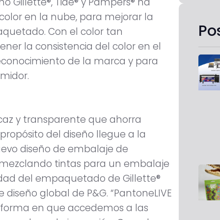
 Gillette®, Tide® y Pampers® ha
olor en la nube, para mejorar la
Po
aquetado. Con el color tan
ner la consistencia del color en el
reconocimiento de la marca y para
umidor.
icaz y transparente que ahorra
propósito del diseño llegue a la
uevo diseño de embalaje de
 mezclando tintas para un embalaje
idad del empaquetado de Gillette®
de diseño global de P&G. “PantoneLIVE
la forma en que accedemos a las