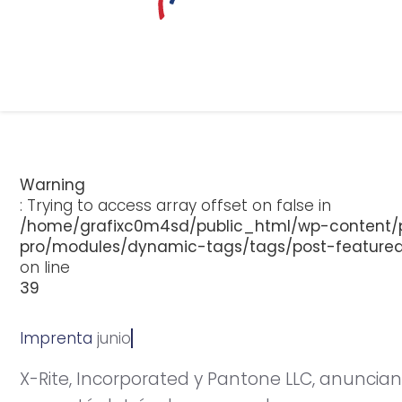
Warning
: Trying to access array offset on false in
/home/grafixc0m4sd/public_html/wp-content/p
pro/modules/dynamic-tags/tags/post-feature
on line
39
Imprenta
j
u
n
i
o
1
9
,
2
0
1
3
X-Rite, Incorporated y Pantone LLC, anunci