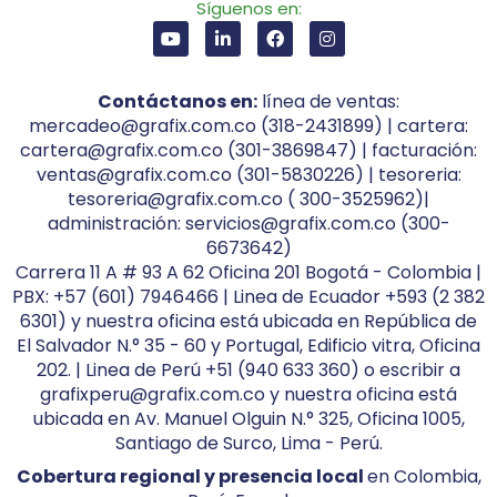
Síguenos en:
Contáctanos en:
línea de ventas:
mercadeo@grafix.com.co (318-2431899) | cartera:
cartera@grafix.com.co (301-3869847) | facturación:
ventas@grafix.com.co (301-5830226) | tesoreria:
tesoreria@grafix.com.co ( 300-3525962)|
administración: servicios@grafix.com.co (300-
6673642)
Carrera 11 A # 93 A 62 Oficina 201 Bogotá - Colombia |
PBX: +57 (601) 7946466 | Linea de Ecuador +593 (2 382
6301) y nuestra oficina está ubicada en República de
El Salvador N.° 35 - 60 y Portugal, Edificio vitra, Oficina
202. | Linea de Perú +51 (940 633 360) o escribir a
grafixperu@grafix.com.co y nuestra oficina está
ubicada en Av. Manuel Olguin N.° 325, Oficina 1005,
Santiago de Surco, Lima - Perú.
Cobertura regional y presencia local
en Colombia,