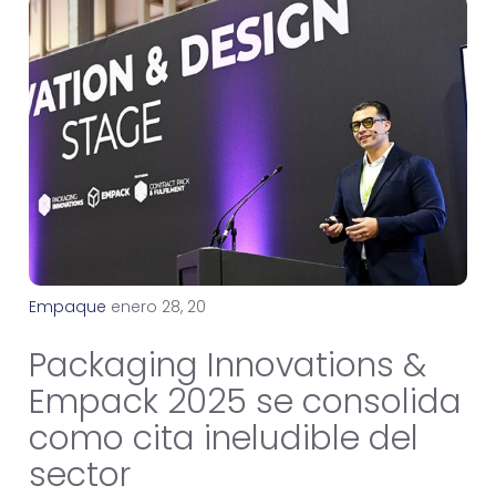
Empaque
e
n
e
r
o
2
8
,
2
0
2
5
Packaging Innovations &
Empack 2025 se consolida
como cita ineludible del
sector