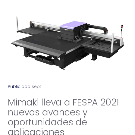
Publicidad
s
e
p
t
i
e
m
b
r
e
2
9
,
2
0
2
1
Mimaki lleva a FESPA 2021
nuevos avances y
oportunidades de
aplicaciones