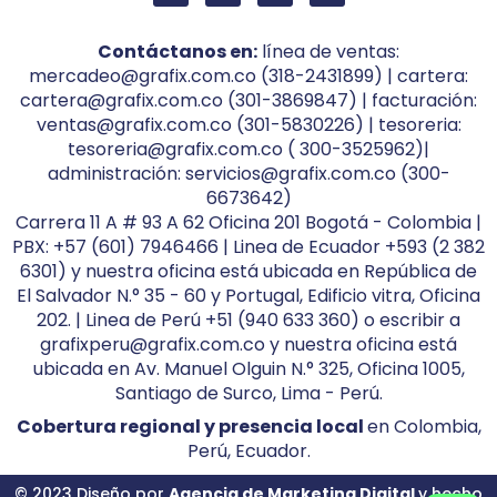
Contáctanos en:
línea de ventas:
mercadeo@grafix.com.co (318-2431899) | cartera:
cartera@grafix.com.co (301-3869847) | facturación:
ventas@grafix.com.co (301-5830226) | tesoreria:
tesoreria@grafix.com.co ( 300-3525962)|
administración: servicios@grafix.com.co (300-
6673642)
Carrera 11 A # 93 A 62 Oficina 201 Bogotá - Colombia |
PBX: +57 (601) 7946466 | Linea de Ecuador +593 (2 382
6301) y nuestra oficina está ubicada en República de
El Salvador N.° 35 - 60 y Portugal, Edificio vitra, Oficina
202. | Linea de Perú +51 (940 633 360) o escribir a
grafixperu@grafix.com.co y nuestra oficina está
ubicada en Av. Manuel Olguin N.° 325, Oficina 1005,
Santiago de Surco, Lima - Perú.
Cobertura regional y presencia local
en Colombia,
Perú, Ecuador.
© 2023 Diseño por
Agencia de Marketing Digital
y hecho