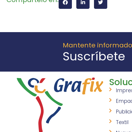
Mantente informad
Suscríbete
Soluc
Impre
Empa
Public
Textil