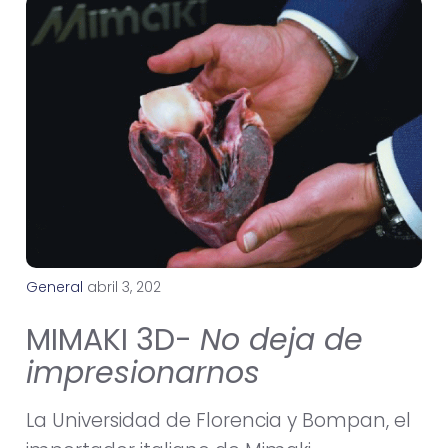
General
a
b
r
i
l
3
,
2
0
2
3
MIMAKI 3D-
No deja de
impresionarnos
La Universidad de Florencia y Bompan, el