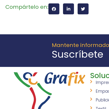
Compártelo en:
Mantente informad
Suscríbete
Soluc
Impre
Empa
Public
Textil