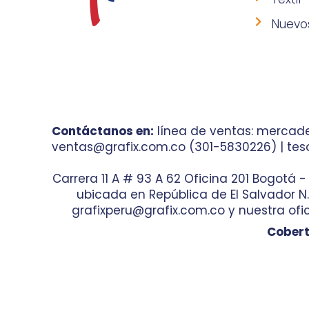
Nuevo
Contáctanos en:
línea de ventas: mercade
ventas@grafix.com.co (301-5830226) | teso
Carrera 11 A # 93 A 62 Oficina 201 Bogotá 
ubicada en República de El Salvador N.° 
grafixperu@grafix.com.co y nuestra ofic
Cobert
© 2023 Diseño por
Agencia