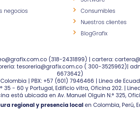
s negocios
Consumibles
Nuestros clientes
BlogGrafix
o@grafix.com.co (318-2431899) | cartera: cartera@
reria: tesoreria@grafix.com.co ( 300-3525962)| adm
6673642)
- Colombia | PBX: +57 (601) 7946466 | Linea de Ecuad
35 - 60 y Portugal, Edificio vitra, Oficina 202. | Lin
ina está ubicada en Av. Manuel Olguin N.° 325, Ofici
ura regional y presencia local
en Colombia, Perú, E
 de Marketing Digital
y hecho por
Diseño de Pági