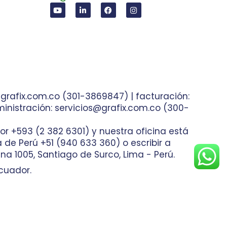
grafix.com.co (301-3869847) | facturación:
inistración: servicios@grafix.com.co (300-
or +593 (2 382 6301) y nuestra oficina está
ea de Perú +51 (940 633 360) o escribir a
na 1005, Santiago de Surco, Lima - Perú.
cuador.
nas Web
Bogotá, Colombia.