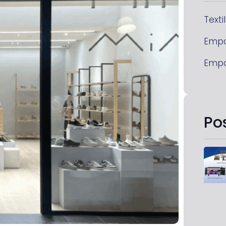
Textil
Emp
Emp
Po