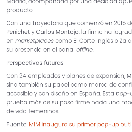
Madrid, acompañada por una decidida apuest
producto.
Con una trayectoria que comenzó en 2015 
Penichet
y
Carlos Montojo
, la firma ha logr
en
marketplaces
como El Corte Inglés o Zal
su presencia en el canal
offline
.
Perspectivas futuras
Con 24 empleados y planes de expansión,
M
sino también su papel como marca de conf
accesible y con diseño en España. Esta
pop-u
prueba más de su paso firme hacia una moda
de vida femeninos.
Fuente:
MIM inaugura su primer pop-up outle