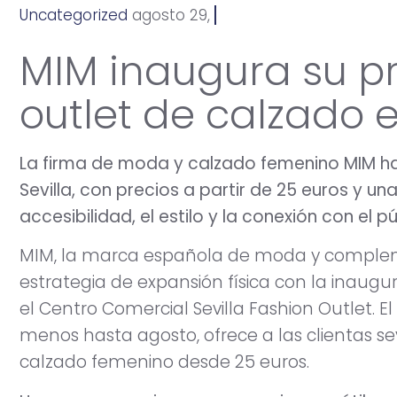
Uncategorized
a
g
o
s
t
o
2
9
,
2
0
2
5
MIM inaugura su p
outlet de calzado e
La firma de moda y calzado femenino MIM ha
Sevilla, con precios a partir de 25 euros y u
accesibilidad, el estilo y la conexión con el pú
MIM, la marca española de moda y comple
estrategia de expansión física con la inaugu
el Centro Comercial Sevilla Fashion Outlet. 
menos hasta agosto, ofrece a las clientas se
calzado femenino desde 25 euros.